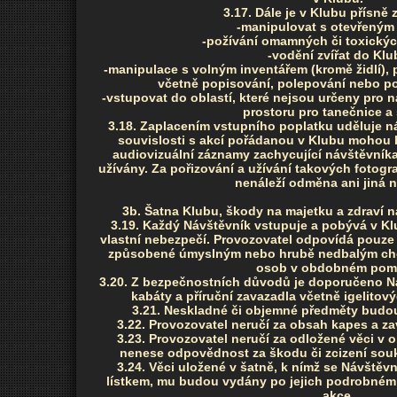
3.17. Dále je v Klubu přísně
-manipulovat s otevřený
-požívání omamných či toxickýc
-vodění zvířat do Klu
-manipulace s volným inventářem (kromě židlí),
včetně popisování, polepování nebo po
-vstupovat do oblastí, které nejsou určeny pro 
prostoru pro tanečnice a 
3.18. Zaplacením vstupního poplatku uděluje ná
souvislosti s akcí pořádanou v Klubu mohou b
audiovizuální záznamy zachycující návštěvník
užívány. Za pořizování a užívání takových fotogr
nenáleží odměna ani jiná 
3b. Šatna Klubu, škody na majetku a zdraví 
3.19. Každý Návštěvník vstupuje a pobývá v K
vlastní nebezpečí. Provozovatel odpovídá pouze 
způsobené úmyslným nebo hrubě nedbalým cho
osob v obdobném pom
3.20. Z bezpečnostních důvodů je doporučeno Ná
kabáty a příruční zavazadla včetně igelitov
3.21. Neskladné či objemné předměty budou
3.22. Provozovatel neručí za obsah kapes a z
3.23. Provozovatel neručí za odložené věci v 
nenese odpovědnost za škodu či zcizení sou
3.24. Věci uložené v šatně, k nímž se Návště
lístkem, mu budou vydány po jejich podrobné
akce.