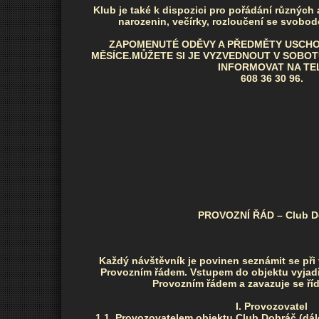
Klub je také k dispozici pro pořádání různých 
narozenin, večírky, rozloučení se svobodo
ZAPOMENUTÉ ODĚVY A PŘEDMĚTY USCH
MĚSÍCE.MŮŽETE SI JE VYZVEDNOUT V SOBOT
INFORMOVAT NA TE
608 36 30 96.
PROVOZNÍ ŘÁD – Club D
Každý návštěvník je povinen seznámit se při
Provozním řádem. Vstupem do objektu vyjadř
Provozním řádem a zavazuje se říd
I. Provozovatel
1.1. Provozovatelem objektu Club Dobráč (dále