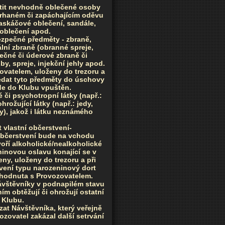
stit nevhodně oblečené osoby
ztrhaném či zapáchajícím oděvu
askáčové oblečení, sandále,
 oblečení apod.
ezpečné předměty - zbraně,
tální zbraně (obranné spreje,
sečné či úderové zbraně či
by, spreje, injekční jehly apod.
vatelem, uloženy do trezoru a
edat tyto předměty do úschovy
de do Klubu vpuštěn.
či psychotropní látky (např.:
hrožující látky (např.: jedy,
tky), jakož i látku neznámého
 vlastní občerstvení-
 Občerstvení bude na vchodu
oří alkoholické/nealkoholické
ninovou oslavu konající se v
ny, uloženy do trezoru a při
vení typu narozeninový dort
ohodnuta s Provozovatelem.
Návštěvníky v podnapilém stavu
m obtěžují či ohrožují ostatní
 Klubu.
zat Návštěvníka, který veřejně
zovatel zakázal další setrvání