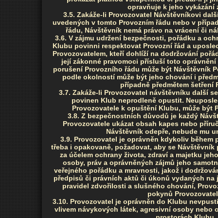
opravňuje k jeho vykázání 
3.5. Zakáže-li Provozovatel Návštěvníkovi dalš
uvedených v tomto Provozním řádu nebo v přípa
řádu, Návštěvník nemá právo na vrácení či n
3.6. V zájmu udržení bezpečnosti, pořádku a och
Klubu povinni respektovat Provozní řád a upos
Provozovatelem, kteří dohlíží na dodržování pořá
její zákonné pravomoci přísluší toto oprávnění 
porušení Provozního řádu může být Návštěvník P
podle okolností může být jeho chování i před
případně předmětem šetření P
3.7. Zakáže-li Provozovatel návštěvníku další se
povinen Klub neprodleně opustit. Neuposle
Provozovatele k opuštění Klubu, může být 
3.8. Z bezpečnostních důvodů je každý Návš
Provozovatele ukázat obsah kapes nebo příruč
Návštěvník odepře, nebude mu u
3.9. Provozovatel je oprávněn kdykoliv během 
třeba i opakovaně, požadovat, aby se Návštěvník p
za účelem ochrany života, zdraví a majetku jeho
osoby, práv a oprávněných zájmů jeho samotné
veřejného pořádku a mravnosti, jakož i dodržov
předpisů či právních aktů či úkonů vydaných na 
pravidel zdvořilosti a slušného chování, Provo
pokynů Provozovatel
3.10. Provozovatel je oprávněn do Klubu nevpust
vlivem návykových látek, agresivní osoby nebo 
prostorách Klubu.