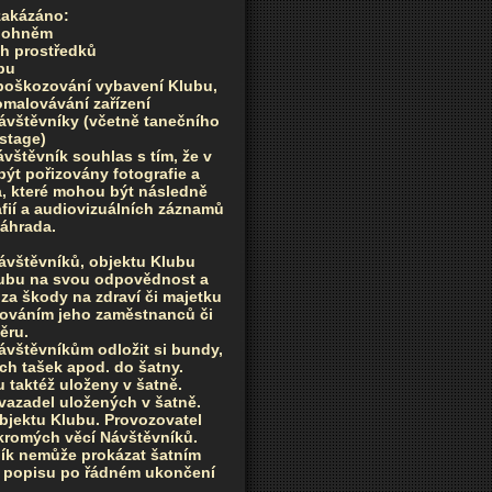
 zakázáno:
m ohněm
h prostředků
bu
 poškozování vybavení Klubu,
malovávání zařízení
návštěvníky (včetně tanečního
stage)
vštěvník souhlas s tím, že v
ýt pořizovány fotografie a
a, které mohou být následně
afií a audiovizuálních záznamů
náhrada.
návštěvníků, objektu Klubu
lubu na svou odpovědnost a
za škody na zdraví či majetku
váním jeho zaměstnanců či
ěru.
vštěvníkům odložit si bundy,
ých tašek apod. do šatny.
 taktéž uloženy v šatně.
avazadel uložených v šatně.
objektu Klubu. Provozovatel
kromých věcí Návštěvníků.
vník nemůže prokázat šatním
m popisu po řádném ukončení