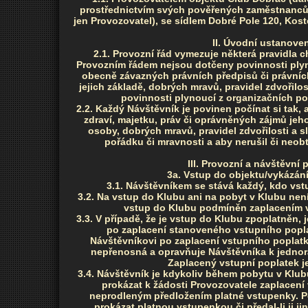
prostřednictvím svých pověřených zaměstnanců 
jen Provozovatel), se sídlem Dobré Pole 120, Kost
II. Úvodní ustanoven
2.1. Provozní řád vymezuje některá pravidla 
Provozním řádem nejsou dotčeny povinnosti plyn
obecně závazných právních předpisů či právníc
jejich základě, dobrých mravů, pravidel zdvořilos
povinnosti plynoucí z organizačních p
2.2. Každý Návštěvník je povinen počínat si tak, 
zdraví, majetku, práv či oprávněných zájmů jeho
osoby, dobrých mravů, pravidel zdvořilosti a 
pořádku či mravnosti a aby nerušil či neobt
III. Provozní a návštěvní
3a. Vstup do objektu/vykázání
3.1. Návštěvníkem se stává každý, kdo vst
3.2. Na vstup do Klubu ani na pobyt v Klubu není 
vstup do Klubu podmíněn zaplacením 
3.3. V případě, že je vstup do Klubu zpoplatněn, 
po zaplacení stanoveného vstupního popla
Návštěvníkovi po zaplacení vstupního poplat
nepřenosná a opravňuje Návštěvníka k jedno
Zaplacený vstupní poplatek j
3.4. Návštěvník je kdykoliv během pobytu v Klub
prokázat k žádosti Provozovatele zaplacení 
neprodleným předložením platné vstupenky. 
prokázat platnou vstupenkou či předal-li ji j