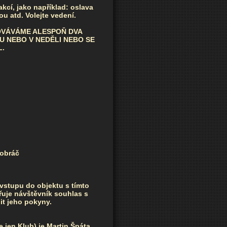
akcí, jako například: oslava
u atd. Volejte vedení.
OVÁVÁME ALESPOŇ DVA
U NEBO V NEDĚLI NEBO SE
L.
obráč
 vstupu do objektu s tímto
uje návštěvník souhlas s
it jeho pokyny.
 jen Klub) je Martin Špáta,