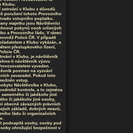
z Klubu.
í setrvání v Klubu z důvodů
dě porušení tohoto Provozního
áhradu vstupního poplatku.
rany majetku jsou Návštěvníci
lechnout pokynů osob určených
dku a Provozního řádu. V rámci
rovněž Policii ČR. V případě
ořadatelem z Klubu vykázán, a
mětem přestupkového řízení,
olicie ČR.
trvání v Klubu, je návštěvník
chne-li návštěvník výzvu
Provozovatelem vyveden.
těvník povinen na vyzvání
ních zavazadel. Pokud toto
možněn vstup.
pobytu Návštěvníka v Klubu,
odrobil kontrole, a to zejména
 samotného či jakékoliv jiné
ho či jakékoliv jiné osoby,
ání obecně závazných právních
jejich základě, dobrých mravů,
zního řádu či organizačních
e.
it podnapilé osoby, osoby pod
osoby ohrožující bezpečnost v