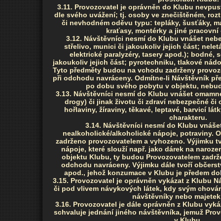
3.11. Provozovatel je oprávněn do Klubu nevpu
dle svého uvážení; tj. osoby ve znečištěném, ro
či nevhodném oděvu typu: tepláky, šusťáky, m
kraťasy, montérky a jiné pracovní
3.12. Návštěvníci nesmí do Klubu vnášet neb
střelivo, munici či jakoukoliv jejich část; nele
elektrické paralyzéry, tasery apod.); bodné, 
jakoukoliv jejich část; pyrotechniku, tlakové nádo
Tyto předměty budou na vchodu zadrženy provozo
při odchodu navráceny. Odmítne-li Návštěvník př
po dobu svého pobytu v objektu, nebu
3.13. Návštěvníci nesmí do Klubu vnášet omamné 
drogy) či jinak životu či zdraví nebezpečné či o
hořlaviny, žíraviny, těkavé, leptavé, barvicí lá
charakteru.
3.14. Návštěvníci nesmí do Klubu vnášet
nealkoholické/alkoholické nápoje, potraviny.
zadrženo provozovatelem a vyhozeno. Výjimku tv
nápoje, které slouží např. jako dárek na naroze
objektu Klubu, ty budou Provozovatelem zadrže
odchodu navráceny. Výjimku dále tvoří občerst
apod., jehož konzumace v Klubu je předem d
3.15. Provozovatel je oprávněn vykázat z Klubu 
či pod vlivem návykových látek, kdy svým chování
návštěvníky nebo majetek
3.16. Provozovatel je dále oprávněn z Klubu vyká
schvaluje jednání jiného návštěvníka, jemuž Provo
v Klubu.