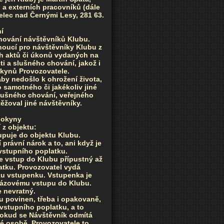
a externích pracovníků (dále
elec nad Černými Lesy, 281 63.
í
chování návštěvníků Klubu.
oucí pro návštěvníky Klubu z
h aktů či úkonů vydaných na
ti a slušného chování, jakož i
okynů Provozovatele.
aby nedošlo k ohrožení života,
 samotného či jakékoliv jiné
slušného chování, veřejného
ěžoval jiné návštěvníky.
 pokyny
 z objektu:
upuje do objektu Klubu.
právní nárok a to, ani když je
vstupního poplatku.
je vstup do Klubu přípustný až
tku. Provozovatel vydá
ku vstupenku. Vstupenka je
rázovému vstupu do Klubu.
e nevratný.
u povinen, třeba i opakovaně,
vstupního poplatku, a to
Pokud se Návštěvník odmítá
iné osobě, Provozovatele to