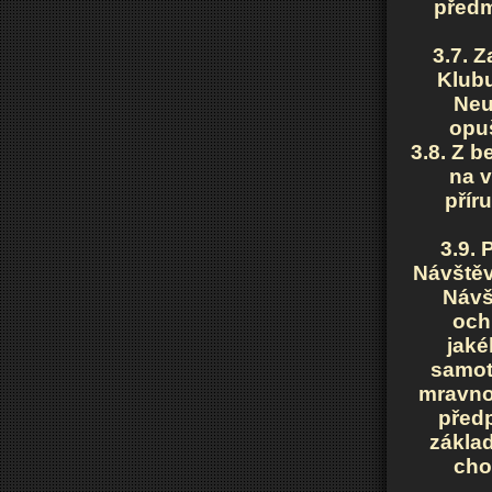
předm
3.7. 
Klubu
Neu
opu
3.8. Z 
na 
přír
3.9.
Návštěv
Návš
och
jaké
samot
mravno
předp
základ
cho