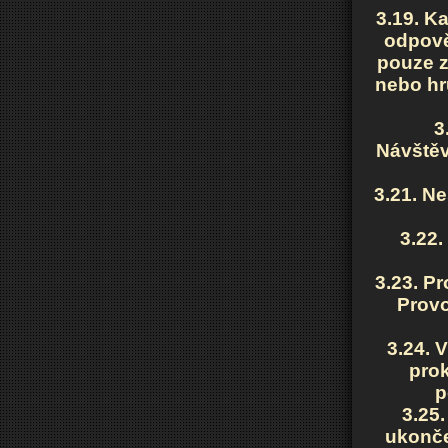
3.19. K
odpově
pouze z
nebo hr
3
Návštěv
3.21. N
3.22.
3.23. P
Provo
3.24. 
prok
p
3.25
ukonče