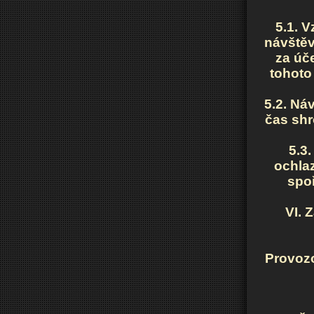
5.1. 
návštěv
za úč
tohoto
5.2. Ná
čas shr
5.3
ochlaz
spoř
VI. 
Provozo