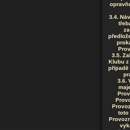
opravňu
3.4. Ná
třeb
za
předlož
proká
Prov
3.5. Z
Klubu z
případě
pr
3.6.
maje
Prov
Provo
Provoz
toto
Provozn
vyk