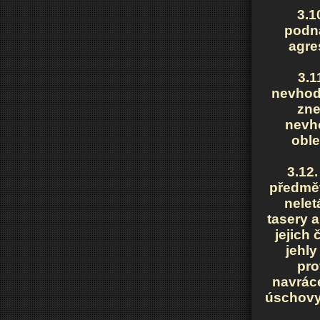
3.1
podna
agre
3.1
nevhod
zne
nevh
oble
3.12
předměty
nelet
tasery 
jejich 
jehl
pro
navráce
úschovy