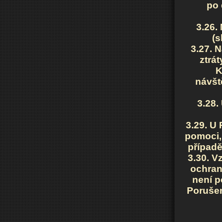
po 
3.26.
(s
3.27. 
ztrá
K
návšt
3.28.
3.29. U
pomoci,
případě
3.30. V
ochran
není p
Porušen