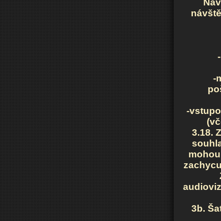
Náv
návště
-
po
-vstupo
(vč
3.18. 
souhla
mohou 
zachycuj
audiovi
3b. Ša