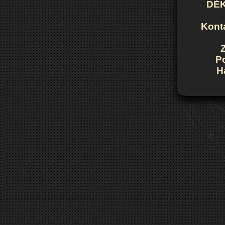
DĚK
Konta
P
H