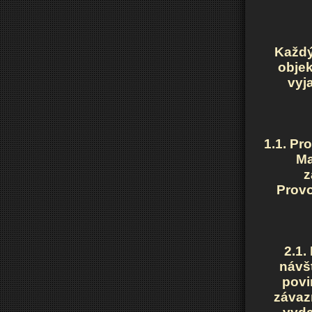
Každý
objek
vyj
1.1. Pr
Ma
z
Provo
2.1.
návš
povi
závaz