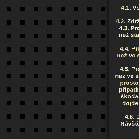
4.1. V
4.2. Zd
4.3. Pr
než st
4.4. P
než ve 
4.5. P
než ve s
prosto
případ
škoda,
dojde
4.6.
Návště