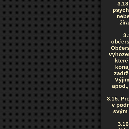
3.13
psycho
nebe
žír
3.
občers
Občers
vyhozen
které
konaj
zadrž
Výjim
apod.
3.15. Pr
v podn
svým 
3.16