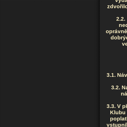
vyda
zdvořil
2.2.
ned
oprávně
dobrýc
v
3.1. Ná
3.2. N
ná
3.3. V 
Klubu 
poplat
vstupní